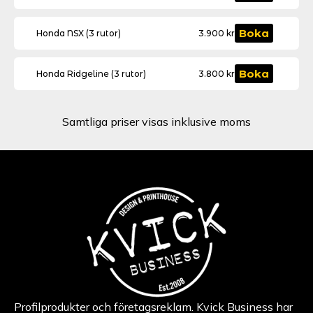
rutor)
(5
mängd
rutor)
Honda
mängd
Boka
Honda NSX (3 rutor)
3.900
kr
NSX
(3
rutor)
Honda
mängd
Boka
Honda Ridgeline (3 rutor)
3.800
kr
Ridgeline
(3
rutor)
mängd
Samtliga priser visas inklusive moms
Profilprodukter och företagsreklam. Kvick Business har