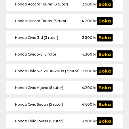
Honda
rutor)
Boka
Honda Accord Tourer (3 rutor)
3.500
kr
Accord
mängd
Tourer
(3
Honda
rutor)
Boka
Honda Accord Tourer (5 rutor)
4.200
kr
Accord
mängd
Tourer
(5
Honda
rutor)
Boka
Honda Civic 3-d (3 rutor)
3.500
kr
Civic
mängd
3-
d
Honda
(3
Boka
Honda Civic 5-d (5 rutor)
4.300
kr
Civic
rutor)
5-
mängd
d
Honda
(5
Boka
Honda Civic 5-d 2006-2009 (3 rutor)
3.600
kr
Civic
rutor)
5-
mängd
d
Honda
2006-
Boka
Honda Civic Hybrid (5 rutor)
4.200
kr
Civic
2009
Hybrid
(3
(5
rutor)
Honda
rutor)
Boka
Honda Civic Sedan (5 rutor)
4.600
kr
mängd
Civic
mängd
Sedan
(5
Honda
rutor)
Boka
Honda Civic Tourer (5 rutor)
3.900
kr
Civic
mängd
Tourer