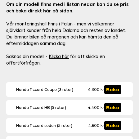
Om din modell finns med i listan nedan kan du se pris
och boka direkt här på sidan.
Vår monteringshall finns i Falun - men vi välkomnar
självklart kunder från hela Dalarna och resten av landet.
Du lämnar bilen på morgonen och kan hämta den på
eftermiddagen samma dag.
Saknas din modell -
Klicka här
för att skicka en
offertförfrågan.
Honda
Boka
Honda Accord Coupe (3 rutor)
4.300
kr
Accord
Coupe
(3
Honda
rutor)
Boka
Honda Accord HB (5 rutor)
4.400
kr
Accord
mängd
HB
(5
Honda
rutor)
Boka
Honda Accord sedan (5 rutor)
4.600
kr
Accord
mängd
sedan
(5