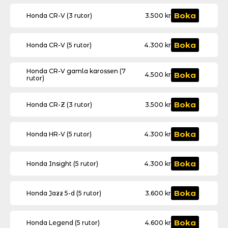
(5
Honda
rutor)
Boka
Honda CR-V (3 rutor)
3.500
kr
CR-
mängd
V
(3
Honda
rutor)
Boka
Honda CR-V (5 rutor)
4.300
kr
CR-
mängd
V
(5
Honda
Honda CR-V gamla karossen (7
rutor)
Boka
4.500
kr
rutor)
CR-
mängd
V
gamla
Honda
karossen
Boka
Honda CR-Z (3 rutor)
3.500
kr
CR-
(7
Z
rutor)
(3
mängd
Honda
rutor)
Boka
Honda HR-V (5 rutor)
4.300
kr
HR-
mängd
V
(5
Honda
rutor)
Boka
Honda Insight (5 rutor)
4.300
kr
Insight
mängd
(5
rutor)
Honda
mängd
Boka
Honda Jazz 5-d (5 rutor)
3.600
kr
Jazz
5-
d
Honda
(5
Boka
Honda Legend (5 rutor)
4.600
kr
Legend