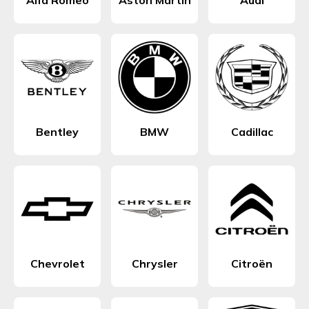
Alfa Romeo
Aston Martin
Audi
Bentley
BMW
Cadillac
Chevrolet
Chrysler
Citroën