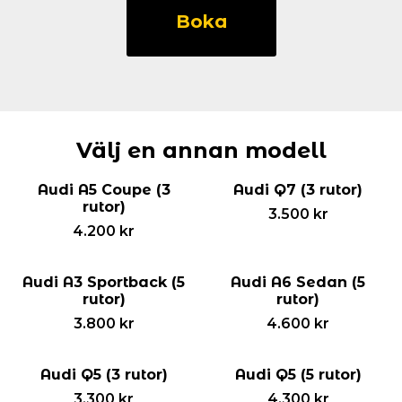
S3
Boka
Sedan
(5
rutor)
mängd
Välj en annan modell
Audi A5 Coupe (3
Audi Q7 (3 rutor)
rutor)
3.500
kr
4.200
kr
Audi A3 Sportback (5
Audi A6 Sedan (5
rutor)
rutor)
3.800
kr
4.600
kr
Audi Q5 (3 rutor)
Audi Q5 (5 rutor)
3.300
kr
4.300
kr