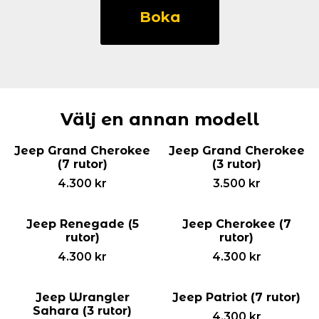
Compass
Boka
-2016
(7
rutor)
mängd
Välj en annan modell
Jeep Grand Cherokee
Jeep Grand Cherokee
(7 rutor)
(3 rutor)
4.300
kr
3.500
kr
Jeep Renegade (5
Jeep Cherokee (7
rutor)
rutor)
4.300
kr
4.300
kr
Jeep Wrangler
Jeep Patriot (7 rutor)
Sahara (3 rutor)
4.300
kr