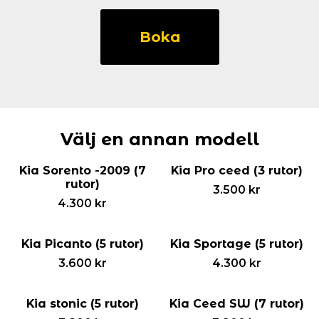
Kia
Optima
Boka
Sportsvagon
(5
rutor)
mängd
Välj en annan modell
Kia Sorento -2009 (7
Kia Pro ceed (3 rutor)
rutor)
3.500
kr
4.300
kr
Kia Picanto (5 rutor)
Kia Sportage (5 rutor)
3.600
kr
4.300
kr
Kia stonic (5 rutor)
Kia Ceed SW (7 rutor)