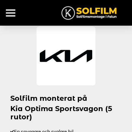
Solfilm monterat på
Kia Optima Sportsvagon (5
rutor)
En snyggare och svalare bil