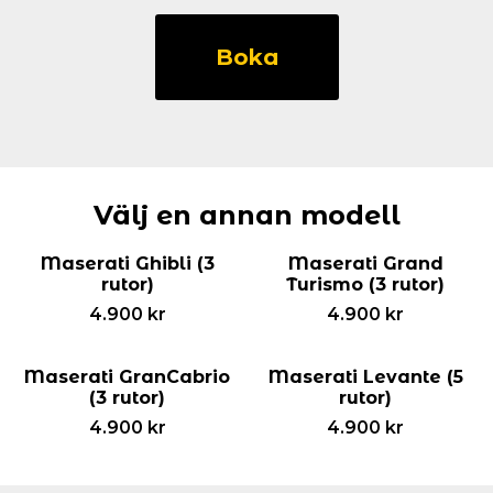
Maserati
Quattroporte
Boka
(3
rutor)
mängd
Välj en annan modell
Maserati Ghibli (3
Maserati Grand
rutor)
Turismo (3 rutor)
4.900
kr
4.900
kr
Maserati GranCabrio
Maserati Levante (5
(3 rutor)
rutor)
4.900
kr
4.900
kr