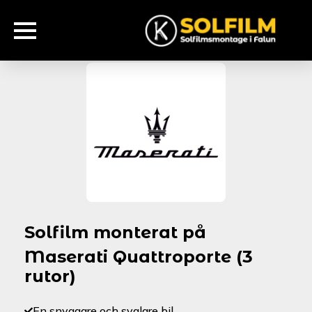
Solfilm monterat på
Maserati Quattroporte (3
rutor)
En snyggare och svalare bil