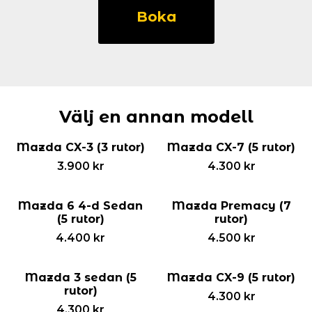
3
Boka
5-
d
(5
rutor)
mängd
Välj en annan modell
Mazda CX-3 (3 rutor)
Mazda CX-7 (5 rutor)
3.900
kr
4.300
kr
Mazda 6 4-d Sedan
Mazda Premacy (7
(5 rutor)
rutor)
4.400
kr
4.500
kr
Mazda 3 sedan (5
Mazda CX-9 (5 rutor)
rutor)
4.300
kr
4.300
kr