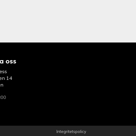
a oss
ess
en 14
un
300
Integritetspolicy