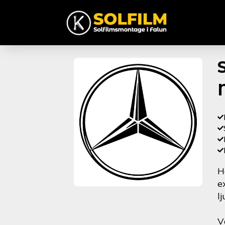
H
e
l
V