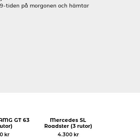
id 9-tiden på morgonen och hämtar
AMG GT 63
Mercedes SL
rutor)
Roadster (3 rutor)
00
kr
4.300
kr