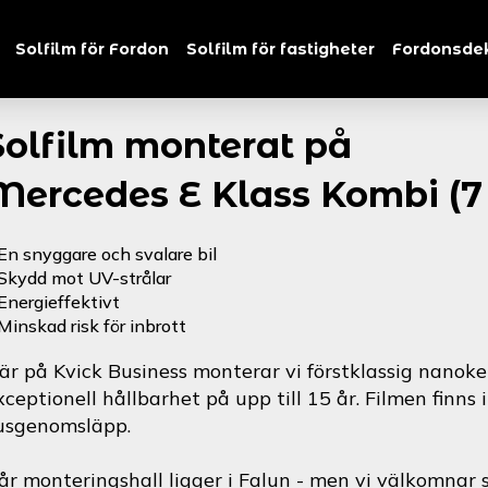
Solfilm för Fordon
Solfilm för fastigheter
Fordonsde
Solfilm monterat på
Mercedes E Klass Kombi (7 
En snyggare och svalare bil
Skydd mot UV-strålar
Energieffektivt
Minskad risk för inbrott
är på Kvick Business monterar vi förstklassig nanoke
xceptionell hållbarhet på upp till 15 år. Filmen finns 
jusgenomsläpp.
år monteringshall ligger i Falun - men vi välkomnar s