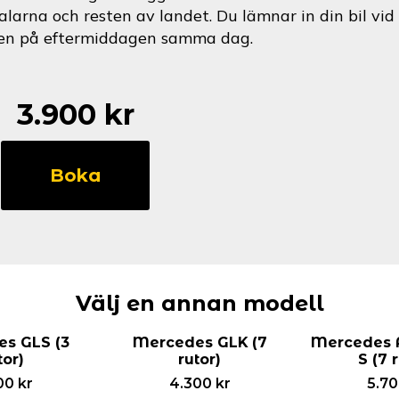
alarna och resten av landet. Du lämnar in din bil v
en på eftermiddagen samma dag.
3.900
kr
Mercedes
E
Boka
Klass
Kombi
(7
rutor)
mängd
Välj en annan modell
s GLS (3
Mercedes GLK (7
Mercedes 
tor)
rutor)
S (7 
00
kr
4.300
kr
5.7