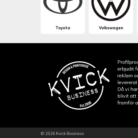
Toyota
Volkswagen
Profilpro
erbjudit 
reklam o
levererat
Då vi har
blivit at
framför a
© 2026 Kvick Business