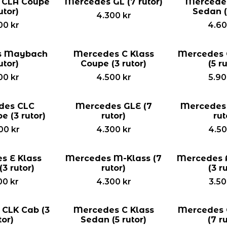
 CLA Coupe
Mercedes GL (7 rutor)
Mercedes
utor)
Sedan (
4.300
kr
00
kr
4.6
s Maybach
Mercedes C Klass
Mercedes 
utor)
Coupe (3 rutor)
(5 r
00
kr
4.500
kr
5.9
des CLC
Mercedes GLE (7
Mercedes 
e (3 rutor)
rutor)
rut
00
kr
4.300
kr
4.5
s E Klass
Mercedes M-Klass (7
Mercedes A
3 rutor)
rutor)
(3 r
00
kr
4.300
kr
3.5
CLK Cab (3
Mercedes C Klass
Mercedes 
tor)
Sedan (5 rutor)
(7 r