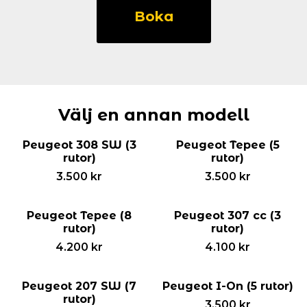
308
Boka
3-
d
(3
rutor)
mängd
Välj en annan modell
Peugeot 308 SW (3
Peugeot Tepee (5
rutor)
rutor)
3.500
kr
3.500
kr
Peugeot Tepee (8
Peugeot 307 cc (3
rutor)
rutor)
4.200
kr
4.100
kr
Peugeot 207 SW (7
Peugeot I-On (5 rutor)
rutor)
3.500
kr