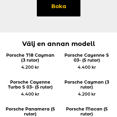
911
Boka
(3
rutor)
mängd
Välj en annan modell
Porsche 718 Cayman
Porsche Cayenne S
(3 rutor)
03- (5 rutor)
4.200
kr
4.400
kr
Porsche Cayenne
Porsche Cayman (3
Turbo S 03- (5 rutor)
rutor)
4.400
kr
4.200
kr
Porsche Panamera (5
Porsche Macan (5
rutor)
rutor)