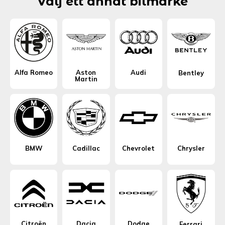
Välj ett annat bilmärke
Alfa Romeo
Aston
Audi
Bentley
Martin
BMW
Cadillac
Chevrolet
Chrysler
Citroën
Dacia
Dodge
Ferrari