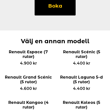
Clio
Boka
5-
d
(5
rutor)
mängd
Välj en annan modell
Renault Espace (7
Renault Scénic (5
rutor)
rutor)
4.900
kr
4.400
kr
Renault Grand Scénic
Renault Laguna 5-d
(5 rutor)
(5 rutor)
4.600
kr
4.400
kr
Renault Kangoo (4
Renault Koleos (5
rutor)
rutor)