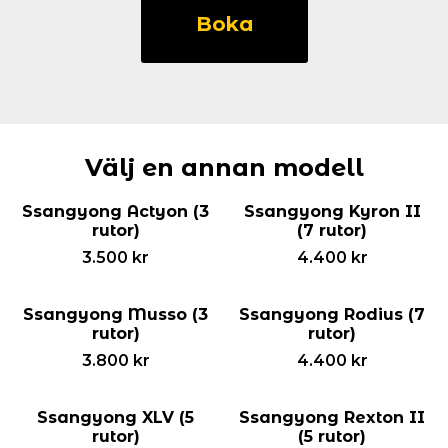
Tivoli
Boka
(5
rutor)
mängd
Välj en annan modell
Ssangyong Actyon (3
Ssangyong Kyron II
rutor)
(7 rutor)
3.500
kr
4.400
kr
Ssangyong Musso (3
Ssangyong Rodius (7
rutor)
rutor)
3.800
kr
4.400
kr
Ssangyong XLV (5
Ssangyong Rexton II
rutor)
(5 rutor)