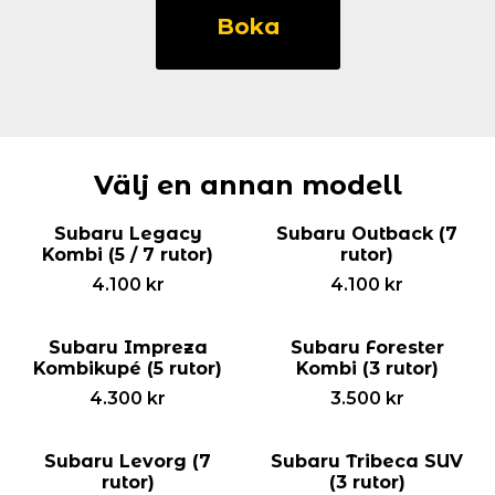
Tribeca
Boka
SUV
(5
rutor)
mängd
Välj en annan modell
Subaru Legacy
Subaru Outback (7
Kombi (5 / 7 rutor)
rutor)
4.100
kr
4.100
kr
Subaru Impreza
Subaru Forester
Kombikupé (5 rutor)
Kombi (3 rutor)
4.300
kr
3.500
kr
Subaru Levorg (7
Subaru Tribeca SUV
rutor)
(3 rutor)