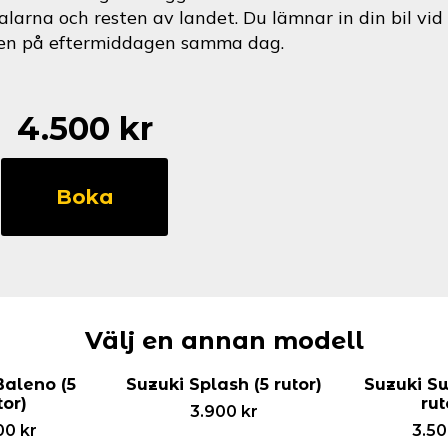
alarna och resten av landet. Du lämnar in din bil v
en på eftermiddagen samma dag.
4.500
kr
Suzuki
Kizashi
Boka
(5
rutor)
mängd
Välj en annan modell
Baleno (5
Suzuki Splash (5 rutor)
Suzuki Sw
tor)
rut
3.900
kr
00
kr
3.5