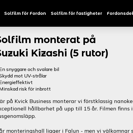
Solfilm för Fordon
Solfilm för fastigheter
Fordonsde
Solfilm monterat på
Suzuki Kizashi (5 rutor)
En snyggare och svalare bil
Skydd mot UV-strålar
Energieffektivt
Minskad risk för inbrott
är på Kvick Business monterar vi förstklassig nanoke
xceptionell hållbarhet på upp till 15 år. Filmen finns 
jusgenomsläpp.
år monteringshall ligger i Falun - men vi välkomnar s