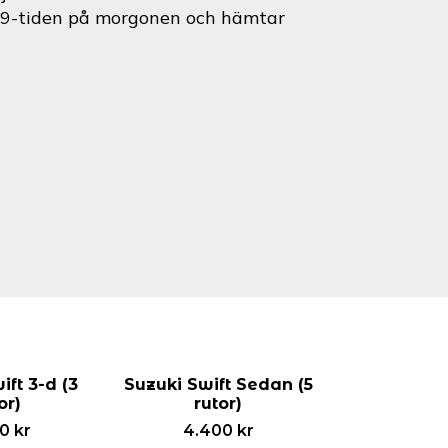
id 9-tiden på morgonen och hämtar
ift 3-d (3
Suzuki Swift Sedan (5
or)
rutor)
00
kr
4.400
kr