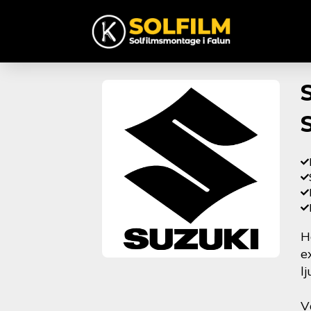
H
e
l
V