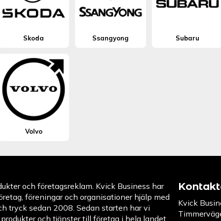
Skoda
Ssangyong
Subaru
Volvo
Kontakt
dukter och företagsreklam. Kvick Business har
företag, föreningar och organisationer hjälp med
Kvick Busin
ch tryck sedan 2008. Sedan starten har vi
Timmerväg
 produkter och tjänster till företag i hela landet.