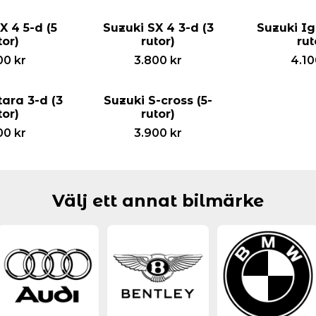
X 4 5-d (5
Suzuki SX 4 3-d (3
Suzuki Ig
tor)
rutor)
rut
00
kr
3.800
kr
4.1
tara 3-d (3
Suzuki S-cross (5-
tor)
rutor)
00
kr
3.900
kr
Välj ett annat bilmärke