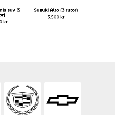
nis suv (5
Suzuki Alto (3 rutor)
or)
3.500
kr
00
kr