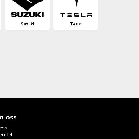
Suzuki
Tesla
a oss
ess
en 14