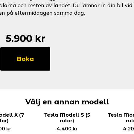
alarna och resten av landet. Du lämnar in din bil v
en på eftermiddagen samma dag.
5.900
kr
Tesla
Modell
Boka
3
(5
rutor)
mängd
Välj en annan modell
dell X (7
Tesla Modell S (5
Tesla Mod
tor)
rutor)
rut
00
kr
4.400
kr
4.2