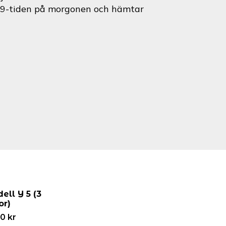
id 9-tiden på morgonen och hämtar
ell Y 5 (3
or)
00
kr