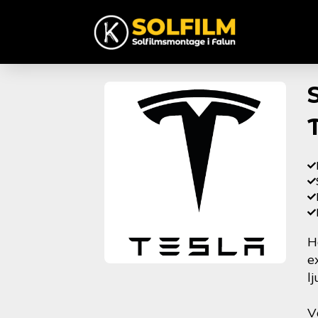
H
e
l
V