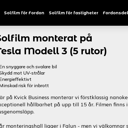
Solfilm för Fordon
Solfilm för fastigheter
Fordonsde
Solfilm monterat på
Tesla Modell 3 (5 rutor)
En snyggare och svalare bil
Skydd mot UV-strålar
Energieffektivt
Minskad risk för inbrott
är på Kvick Business monterar vi förstklassig nanoke
xceptionell hållbarhet på upp till 15 år. Filmen finns 
jusgenomsläpp.
år monteringshall ligger i Falun - men vi välkomnar s