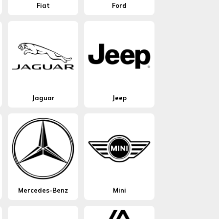
Fiat
Ford
Jaguar
Jeep
Mercedes-Benz
Mini