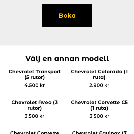
Chevrolet
Camaro
Boka
-2015
(3
rutor)
mängd
Välj en annan modell
Chevrolet Transport
Chevrolet Colorado (1
(5 rutor)
ruta)
4.500
kr
2.900
kr
Chevrolet Aveo (3
Chevrolet Corvette C5
rutor)
(1 ruta)
3.500
kr
3.500
kr
Chevrolet Corvette
Chevrolet Equinox (7