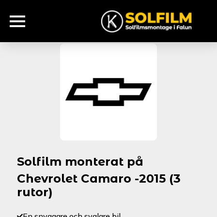
Solfilm monterat på
Chevrolet Camaro -2015 (3
rutor)
En snyggare och svalare bil