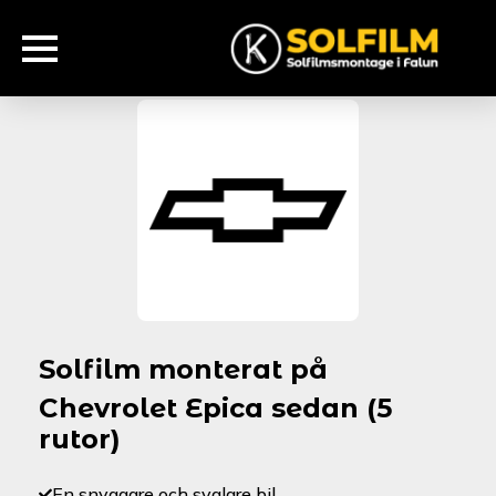
Solfilm monterat på
Chevrolet Epica sedan (5
rutor)
En snyggare och svalare bil