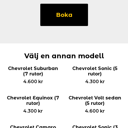
Chevrolet
Epica
Boka
sedan
(5
rutor)
mängd
Välj en annan modell
Chevrolet Suburban
Chevrolet Sonic (5
(7 rutor)
rutor)
4.600
kr
4.300
kr
Chevrolet Equinox (7
Chevrolet Volt sedan
rutor)
(5 rutor)
4.300
kr
4.600
kr
Chevrolet Camaro
Chevrolet Sonic (3