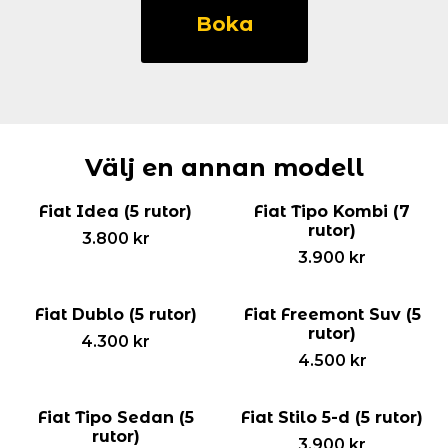
Ducato
Boka
(8
rutor)
mängd
Välj en annan modell
Fiat Idea (5 rutor)
Fiat Tipo Kombi (7
rutor)
3.800
kr
3.900
kr
Fiat Dublo (5 rutor)
Fiat Freemont Suv (5
rutor)
4.300
kr
4.500
kr
Fiat Tipo Sedan (5
Fiat Stilo 5-d (5 rutor)
rutor)
3.900
kr