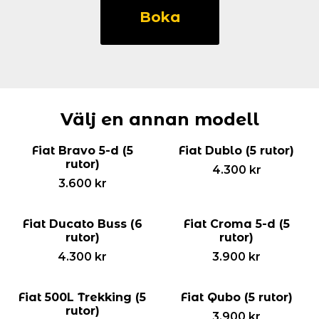
Stilo
Boka
kombi
(5
rutor)
mängd
Välj en annan modell
Fiat Bravo 5-d (5
Fiat Dublo (5 rutor)
rutor)
4.300
kr
3.600
kr
Fiat Ducato Buss (6
Fiat Croma 5-d (5
rutor)
rutor)
4.300
kr
3.900
kr
Fiat 500L Trekking (5
Fiat Qubo (5 rutor)
rutor)
3.900
kr