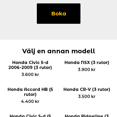
Honda
CR-
Boka
V
gamla
karossen
(7
rutor)
mängd
Välj en annan modell
Honda Civic 5-d
Honda NSX (3 rutor)
2006-2009 (3 rutor)
3.900
kr
3.600
kr
Honda Accord HB (5
Honda CR-V (3 rutor)
rutor)
3.500
kr
4.400
kr
Honda Civic 5-d (5
Honda Ridgeline (3