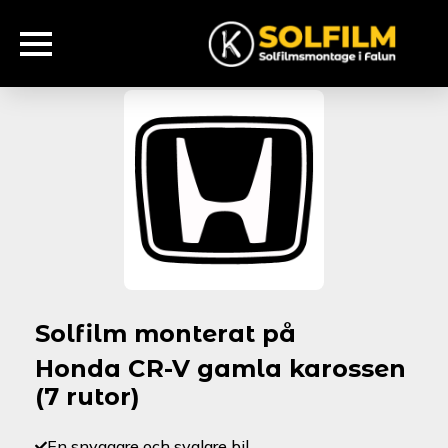
Solfilm monterat på
Honda CR-V gamla karossen
(7 rutor)
En snyggare och svalare bil