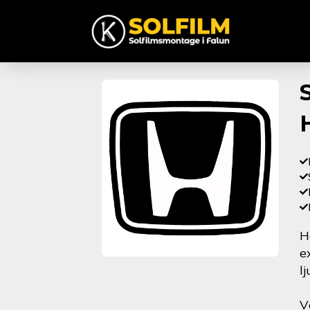
H
e
l
V