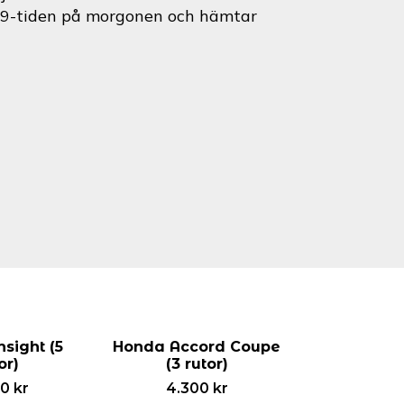
id 9-tiden på morgonen och hämtar
sight (5
Honda Accord Coupe
or)
(3 rutor)
00
kr
4.300
kr