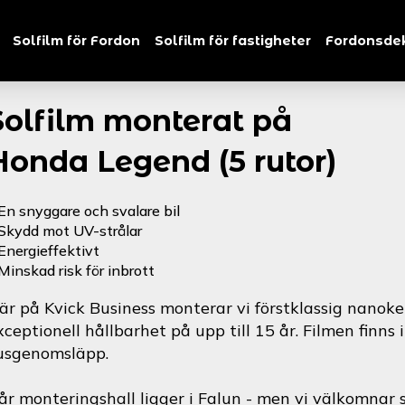
Solfilm för Fordon
Solfilm för fastigheter
Fordonsde
Solfilm monterat på
Honda Legend (5 rutor)
En snyggare och svalare bil
Skydd mot UV-strålar
Energieffektivt
Minskad risk för inbrott
är på Kvick Business monterar vi förstklassig nanoke
xceptionell hållbarhet på upp till 15 år. Filmen finns 
jusgenomsläpp.
år monteringshall ligger i Falun - men vi välkomnar s