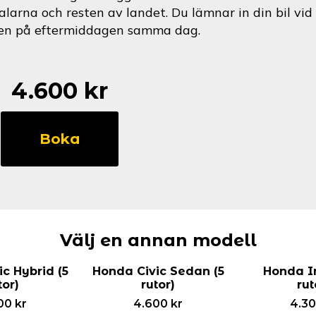
alarna och resten av landet. Du lämnar in din bil v
en på eftermiddagen samma dag.
4.600
kr
Honda
Legend
Boka
(5
rutor)
mängd
Välj en annan modell
c Hybrid (5
Honda Civic Sedan (5
Honda In
tor)
rutor)
rut
00
kr
4.600
kr
4.3