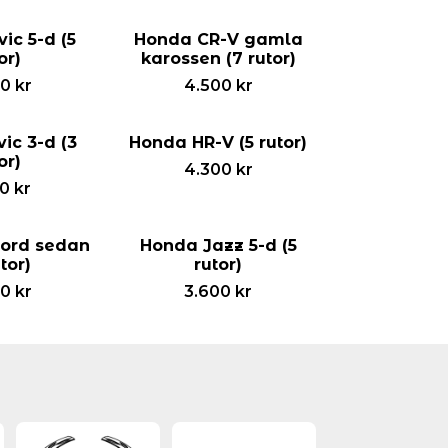
ic 5-d (5
Honda CR-V gamla
or)
karossen (7 rutor)
00
kr
4.500
kr
ic 3-d (3
Honda HR-V (5 rutor)
or)
4.300
kr
00
kr
ord sedan
Honda Jazz 5-d (5
utor)
rutor)
00
kr
3.600
kr