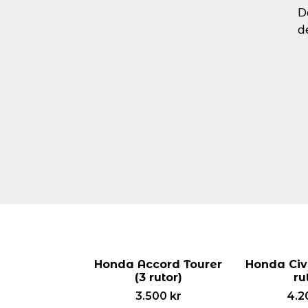
D
d
Honda Accord Tourer
Honda Civi
(3 rutor)
ru
3.500
kr
4.2