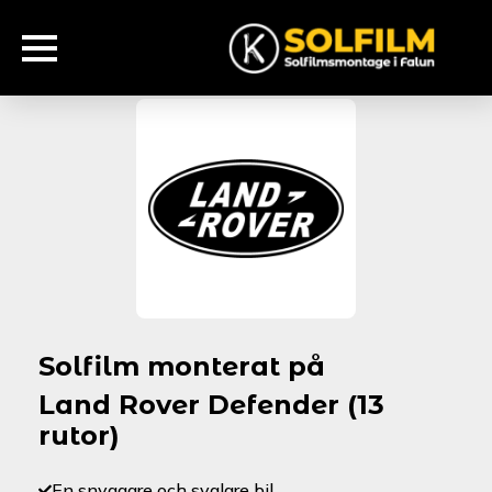
Solfilm monterat på
Land Rover Defender (13
rutor)
En snyggare och svalare bil