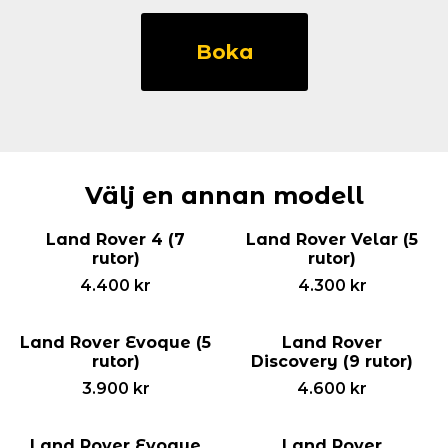
Land
Rover
Boka
Defender
(13
rutor)
mängd
Välj en annan modell
Land Rover 4 (7
Land Rover Velar (5
rutor)
rutor)
4.400
kr
4.300
kr
Land Rover Evoque (5
Land Rover
rutor)
Discovery (9 rutor)
3.900
kr
4.600
kr
Land Rover Evoque
Land Rover