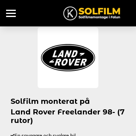
Solfilm monterat på
Land Rover Freelander 98- (7
rutor)
En snyggare och svalare bil