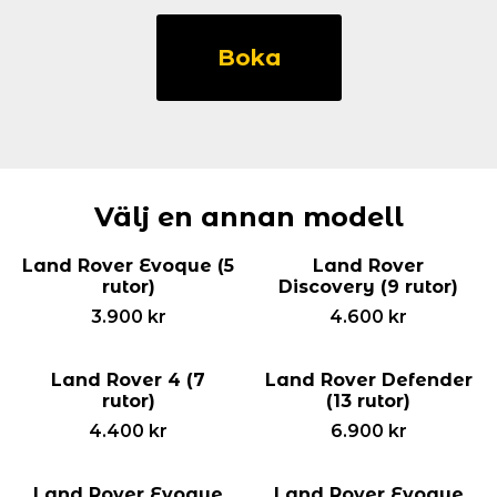
Land
Rover
Boka
Freelander
98-
(7
rutor)
mängd
Välj en annan modell
Land Rover Evoque (5
Land Rover
rutor)
Discovery (9 rutor)
3.900
kr
4.600
kr
Land Rover 4 (7
Land Rover Defender
rutor)
(13 rutor)
4.400
kr
6.900
kr
Land Rover Evoque
Land Rover Evoque