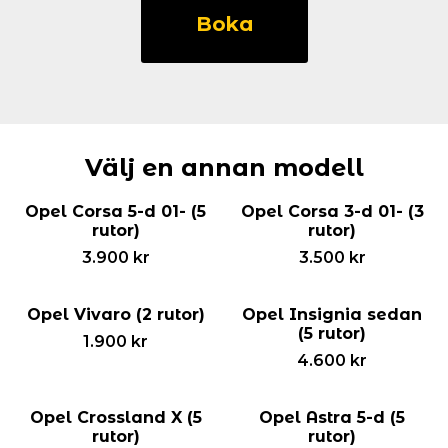
Astra
Boka
Kombi
(7
rutor)
mängd
Välj en annan modell
Opel Corsa 5-d 01- (5
Opel Corsa 3-d 01- (3
rutor)
rutor)
3.900
kr
3.500
kr
Opel Vivaro (2 rutor)
Opel Insignia sedan
(5 rutor)
1.900
kr
4.600
kr
Opel Crossland X (5
Opel Astra 5-d (5
rutor)
rutor)