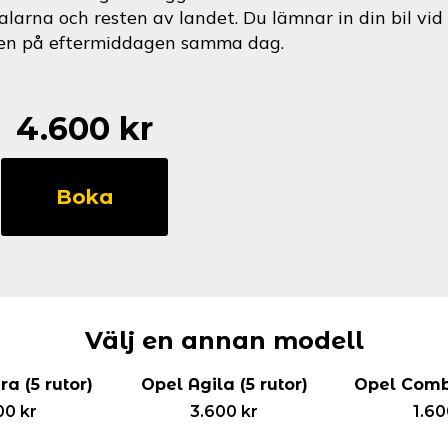
alarna och resten av landet. Du lämnar in din bil v
en på eftermiddagen samma dag.
4.600
kr
Opel
Omega
Boka
Sedan
(5
rutor)
mängd
Välj en annan modell
a (5 rutor)
Opel Agila (5 rutor)
Opel Combo
00
kr
3.600
kr
1.6