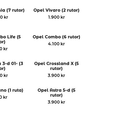
ia (7 rutor)
Opel Vivaro (2 rutor)
00
kr
1.900
kr
o Life (5
Opel Combo (6 rutor)
or)
4.100
kr
00
kr
 3-d 01- (3
Opel Crossland X (5
or)
rutor)
00
kr
3.900
kr
o (1 ruta)
Opel Astra 5-d (5
rutor)
00
kr
3.900
kr