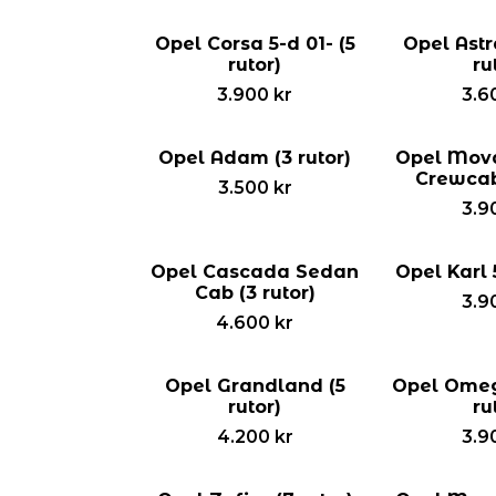
Opel Corsa 5-d 01- (5
Opel Astr
rutor)
ru
3.900
kr
3.6
Opel Adam (3 rutor)
Opel Mova
Crewcab 
3.500
kr
3.9
Opel Cascada Sedan
Opel Karl 5
Cab (3 rutor)
3.9
4.600
kr
Opel Grandland (5
Opel Omeg
rutor)
ru
4.200
kr
3.9