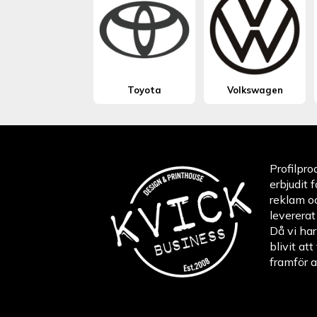
Toyota
Volkswagen
Profilpro
erbjudit 
reklam o
levererat
Då vi har
blivit at
framför a