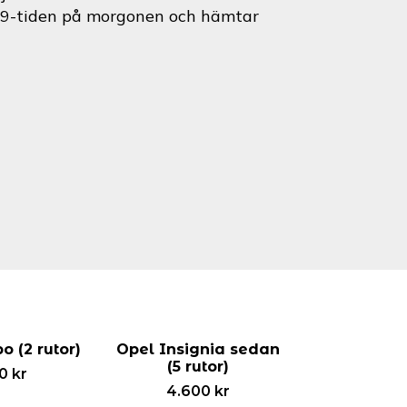
id 9-tiden på morgonen och hämtar
 (2 rutor)
Opel Insignia sedan
(5 rutor)
00
kr
4.600
kr