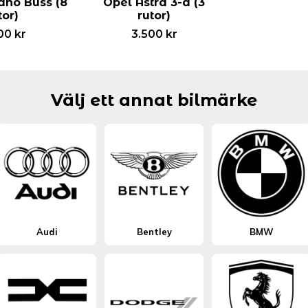
no Buss (8
Opel Astra 3-d (3
tor)
rutor)
00
kr
3.500
kr
Välj ett annat bilmärke
Audi
Bentley
BMW