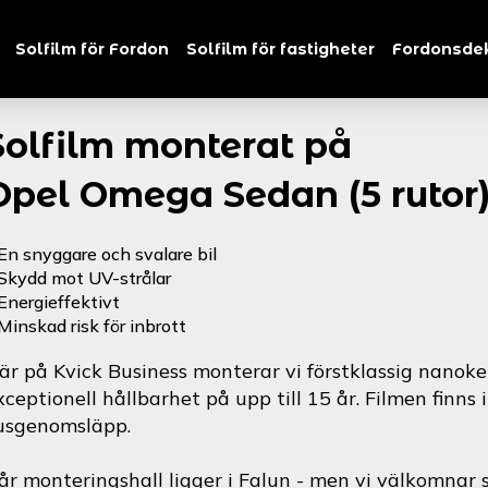
Solfilm för Fordon
Solfilm för fastigheter
Fordonsde
Solfilm monterat på
Opel Omega Sedan (5 rutor
En snyggare och svalare bil
Skydd mot UV-strålar
Energieffektivt
Minskad risk för inbrott
är på Kvick Business monterar vi förstklassig nanoke
xceptionell hållbarhet på upp till 15 år. Filmen finns 
jusgenomsläpp.
år monteringshall ligger i Falun - men vi välkomnar s