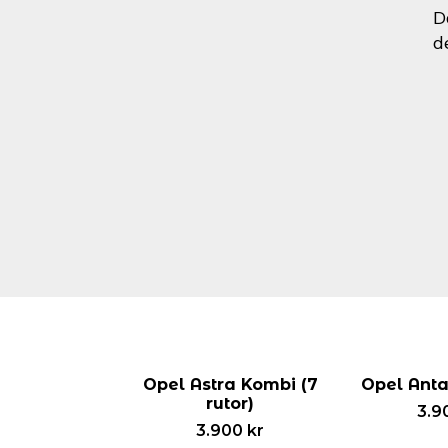
D
d
Opel Astra Kombi (7
Opel Antar
rutor)
3.9
3.900
kr