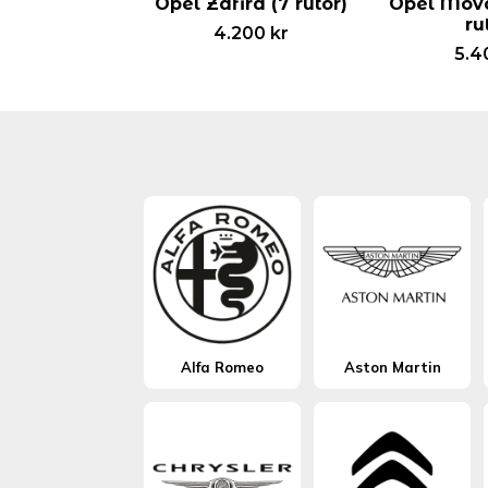
Opel Zafira (7 rutor)
Opel Mova
ru
4.200
kr
5.4
Alfa Romeo
Aston Martin