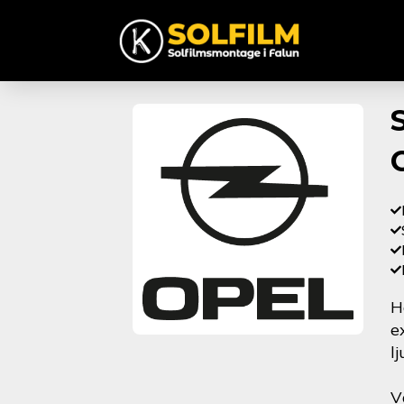
H
e
l
V