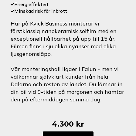
Energieffektivt
Minskad risk för inbrott
Här på Kvick Business monterar vi
förstklassig nanokeramisk solfilm med en
exceptionell hållbarhet på upp till 15 år.
Filmen finns i sju olika nyanser med olika
ljusgenomsläpp.
Vår monteringshall ligger i Falun - men vi
välkomnar självklart kunder från hela
Dalarna och resten av landet. Du lämnar in
din bil vid 9-tiden på morgonen och hämtar
den på eftermiddagen samma dag.
4.300
kr
Skoda