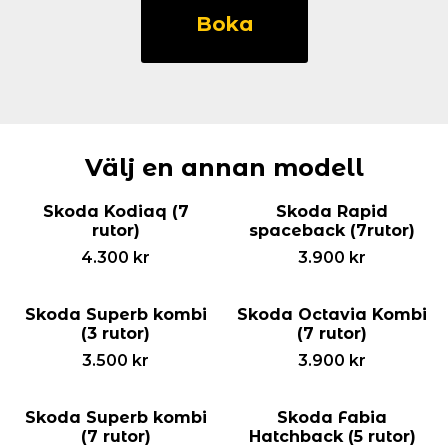
Karoq
Boka
(5
rutor)
mängd
Välj en annan modell
Skoda Kodiaq (7
Skoda Rapid
rutor)
spaceback (7rutor)
4.300
kr
3.900
kr
Skoda Superb kombi
Skoda Octavia Kombi
(3 rutor)
(7 rutor)
3.500
kr
3.900
kr
Skoda Superb kombi
Skoda Fabia
(7 rutor)
Hatchback (5 rutor)