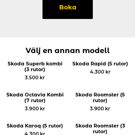
Octavia
Boka
HB
(5
rutor)
mängd
Välj en annan modell
Skoda Superb kombi
Skoda Rapid (5 rutor)
(3 rutor)
4.300
kr
3.500
kr
Skoda Octavia Kombi
Skoda Roomster (5
(7 rutor)
rutor)
3.900
kr
3.900
kr
Skoda Karoq (5 rutor)
Skoda Roomster (3
rutor)
4.300
kr