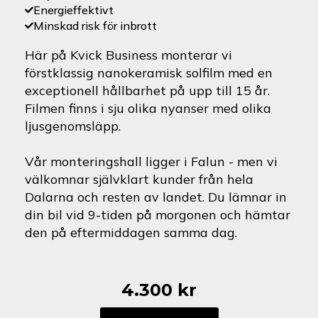
Energieffektivt
Minskad risk för inbrott
Här på Kvick Business monterar vi
förstklassig nanokeramisk solfilm med en
exceptionell hållbarhet på upp till 15 år.
Filmen finns i sju olika nyanser med olika
ljusgenomsläpp.
Vår monteringshall ligger i Falun - men vi
välkomnar självklart kunder från hela
Dalarna och resten av landet. Du lämnar in
din bil vid 9-tiden på morgonen och hämtar
den på eftermiddagen samma dag.
4.300
kr
Skoda