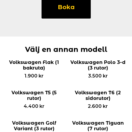
Sharan
Boka
(5
rutor)
mängd
Välj en annan modell
Volkswagen Flak (1
Volkswagen Polo 3-d
bakruta)
(3 rutor)
1.900
kr
3.500
kr
Volkswagen T5 (5
Volkswagen T6 (2
rutor)
sidorutor)
4.400
kr
2.600
kr
Volkswagen Golf
Volkswagen Tiguan
Variant (3 rutor)
(7 rutor)