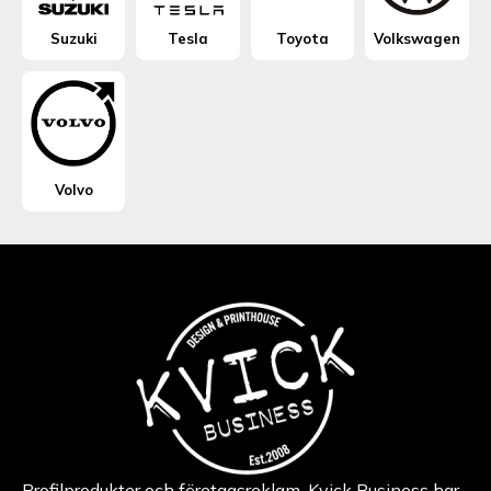
Suzuki
Tesla
Toyota
Volkswagen
Volvo
Profilprodukter och företagsreklam. Kvick Business har