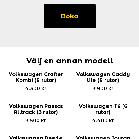
Volkswagen
Touareg
Boka
(3
rutor)
mängd
Välj en annan modell
Volkswagen Crafter
Volkswagen Caddy
Kombi (6 rutor)
life (6 rutor)
4.300
kr
3.900
kr
Volkswagen Passat
Volkswagen T6 (6
Alltrack (3 rutor)
rutor)
3.500
kr
4.400
kr
Volkswagen Beetle
Volkswagen Touran