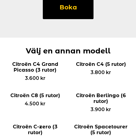
C2
Boka
(3
rutor)
mängd
Välj en annan modell
Citroën C4 Grand
Citroën C4 (5 rutor)
Picasso (3 rutor)
3.800
kr
3.600
kr
Citroën C8 (5 rutor)
Citroën Berlingo (6
rutor)
4.500
kr
3.900
kr
Citroën C-zero (3
Citroën Spacetourer
rutor)
(5 rutor)