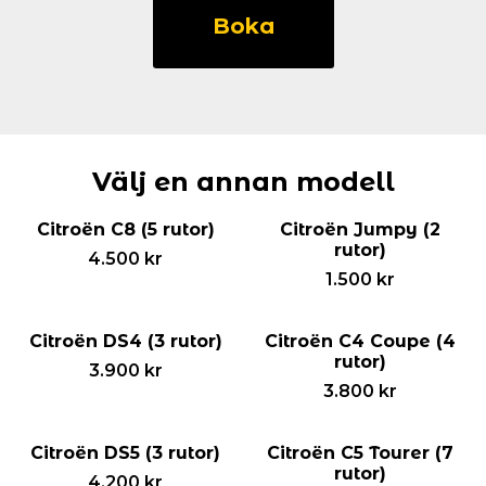
C3
Boka
(5
rutor)
mängd
Välj en annan modell
Citroën C8 (5 rutor)
Citroën Jumpy (2
rutor)
4.500
kr
1.500
kr
Citroën DS4 (3 rutor)
Citroën C4 Coupe (4
rutor)
3.900
kr
3.800
kr
Citroën DS5 (3 rutor)
Citroën C5 Tourer (7
rutor)
4.200
kr