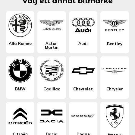
Välj ett annat bilmärke
Alfa Romeo
Aston
Audi
Bentley
Martin
BMW
Cadillac
Chevrolet
Chrysler
Citroën
Dacia
Dodge
Ferrari