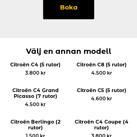
Jumpy
Boka
(2
rutor)
mängd
Välj en annan modell
Citroën C4 (5 rutor)
Citroën C8 (5 rutor)
3.800
kr
4.500
kr
Citroën C4 Grand
Citroën C5 (5 rutor)
Picasso (7 rutor)
4.600
kr
4.500
kr
Citroën Berlingo (2
Citroën C4 Coupe (4
rutor)
rutor)
1.500
kr
3.800
kr