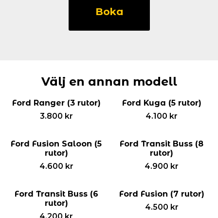
B-
Boka
Max
(7
rutor)
mängd
Välj en annan modell
Ford Ranger (3 rutor)
Ford Kuga (5 rutor)
3.800
kr
4.100
kr
Ford Fusion Saloon (5
Ford Transit Buss (8
rutor)
rutor)
4.600
kr
4.900
kr
Ford Transit Buss (6
Ford Fusion (7 rutor)
rutor)
4.500
kr
4.200
kr