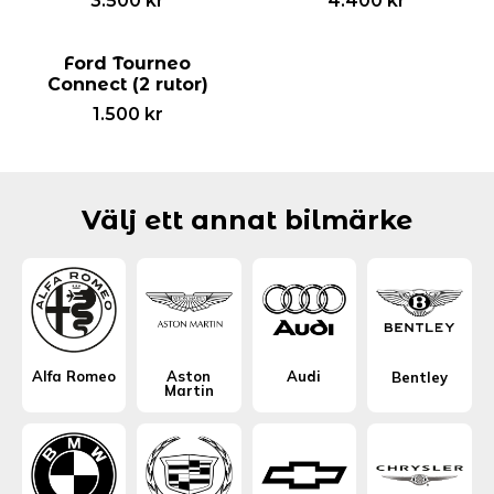
3.500
kr
4.400
kr
Ford Tourneo
Connect (2 rutor)
1.500
kr
Välj ett annat bilmärke
Alfa Romeo
Aston
Audi
Bentley
Martin