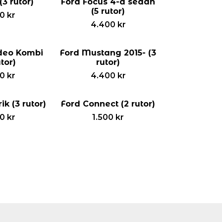
(3 rutor)
Ford Focus 4-d sedan
(5 rutor)
00
kr
4.400
kr
deo Kombi
Ford Mustang 2015- (3
utor)
rutor)
00
kr
4.400
kr
k (3 rutor)
Ford Connect (2 rutor)
00
kr
1.500
kr