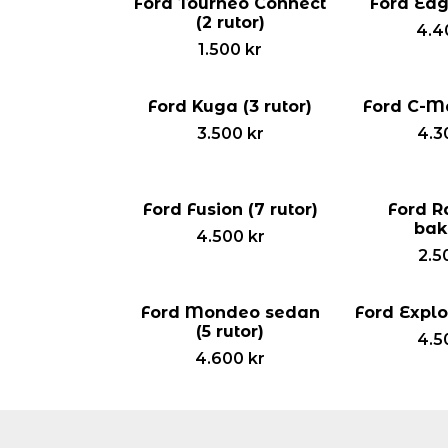
Ford Tourneo Connect
Ford Edge
(2 rutor)
4.4
1.500
kr
Ford Kuga (3 rutor)
Ford C-Ma
3.500
kr
4.3
Ford Fusion (7 rutor)
Ford R
bak
4.500
kr
2.5
Ford Mondeo sedan
Ford Explor
(5 rutor)
4.5
4.600
kr