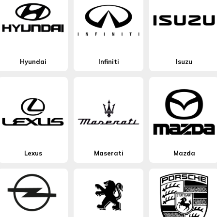
Hyundai
Infiniti
Isuzu
Lexus
Maserati
Mazda