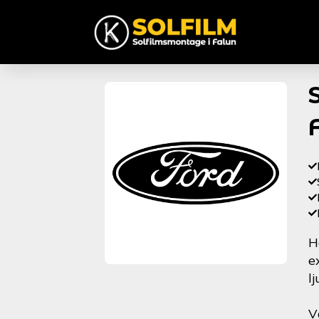
H
e
l
V