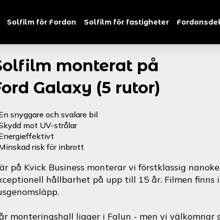
Solfilm för Fordon
Solfilm för fastigheter
Fordonsde
Solfilm monterat på
Ford Galaxy (5 rutor)
En snyggare och svalare bil
Skydd mot UV-strålar
Energieffektivt
Minskad risk för inbrott
är på Kvick Business monterar vi förstklassig nanoke
xceptionell hållbarhet på upp till 15 år. Filmen finns 
jusgenomsläpp.
år monteringshall ligger i Falun - men vi välkomnar s