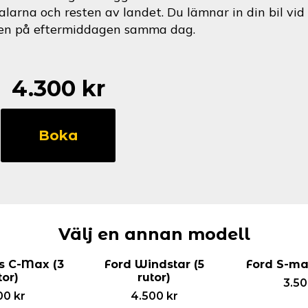
alarna och resten av landet. Du lämnar in din bil v
en på eftermiddagen samma dag.
4.300
kr
Ford
Galaxy
Boka
(5
rutor)
mängd
Välj en annan modell
s C-Max (3
Ford Windstar (5
Ford S-max
tor)
rutor)
3.5
00
kr
4.500
kr