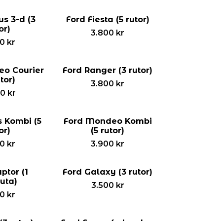
us 3-d (3
Ford Fiesta (5 rutor)
or)
3.800
kr
00
kr
eo Courier
Ford Ranger (3 rutor)
utor)
3.800
kr
00
kr
s Kombi (5
Ford Mondeo Kombi
or)
(5 rutor)
00
kr
3.900
kr
ptor (1
Ford Galaxy (3 rutor)
uta)
3.500
kr
00
kr