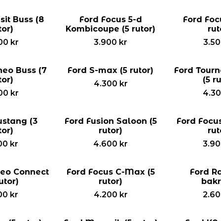
sit Buss (8
Ford Focus 5-d
Ford Foc
tor)
Kombicoupe (5 rutor)
rut
00
kr
3.900
kr
3.5
neo Buss (7
Ford S-max (5 rutor)
Ford Tourn
tor)
(5 r
4.300
kr
00
kr
4.3
stang (3
Ford Fusion Saloon (5
Ford Focu
tor)
rutor)
rut
00
kr
4.600
kr
3.9
neo Connect
Ford Focus C-Max (5
Ford Ra
utor)
rutor)
bakr
00
kr
4.200
kr
2.6