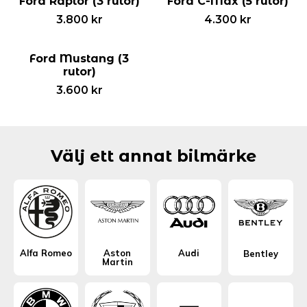
Ford Raptor (3 rutor)
Ford C-Max (5 rutor)
3.800
kr
4.300
kr
Ford Mustang (3
rutor)
3.600
kr
Välj ett annat bilmärke
Alfa Romeo
Aston
Audi
Bentley
Martin