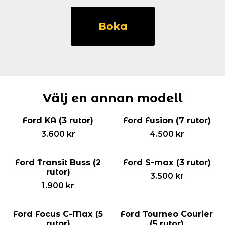
Ford
Focus
Boka
5-
d
Kombicoupe
(5
rutor)
mängd
Välj en annan modell
Ford KA (3 rutor)
Ford Fusion (7 rutor)
3.600
kr
4.500
kr
Ford Transit Buss (2
Ford S-max (3 rutor)
rutor)
3.500
kr
1.900
kr
Ford Focus C-Max (5
Ford Tourneo Courier
rutor)
(5 rutor)