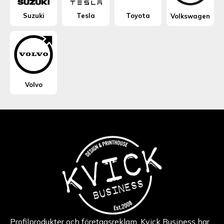
Suzuki
Tesla
Toyota
Volkswagen
Volvo
Profilprodukter och företagsreklam. Kvick Business har