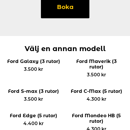
Mondeo
Boka
sedan
(5
rutor)
mängd
Välj en annan modell
Ford Galaxy (3 rutor)
Ford Maverik (3
rutor)
3.500
kr
3.500
kr
Ford S-max (3 rutor)
Ford C-Max (5 rutor)
3.500
kr
4.300
kr
Ford Edge (5 rutor)
Ford Mondeo HB (5
rutor)
4.400
kr
4.300
kr