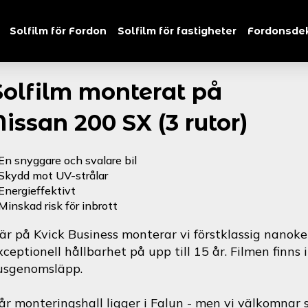
Solfilm för Fordon
Solfilm för fastigheter
Fordonsde
Solfilm monterat på
Nissan 200 SX (3 rutor)
En snyggare och svalare bil
Skydd mot UV-strålar
Energieffektivt
Minskad risk för inbrott
är på Kvick Business monterar vi förstklassig nanoke
xceptionell hållbarhet på upp till 15 år. Filmen finns 
jusgenomsläpp.
år monteringshall ligger i Falun - men vi välkomnar s