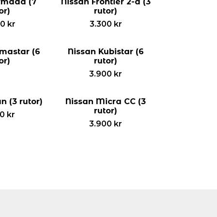
rmada (7
Nissan Frontier 2-d (3
or)
rutor)
00
kr
3.300
kr
imastar (6
Nissan Kubistar (6
or)
rutor)
3.900
kr
n (3 rutor)
Nissan Micra CC (3
rutor)
00
kr
3.900
kr