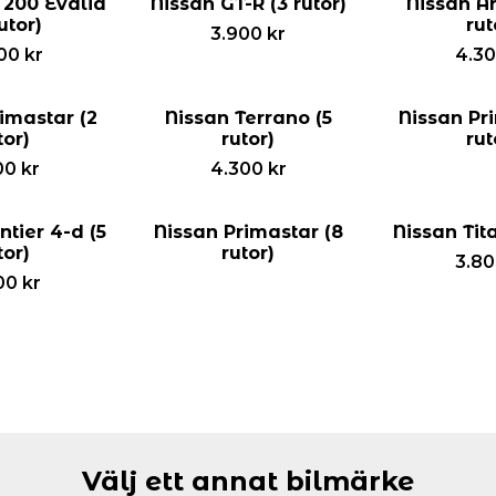
 200 Evalia
Nissan GT-R (3 rutor)
Nissan A
utor)
rut
3.900
kr
00
kr
4.3
imastar (2
Nissan Terrano (5
Nissan Pr
tor)
rutor)
rut
00
kr
4.300
kr
ntier 4-d (5
Nissan Primastar (8
Nissan Tita
tor)
rutor)
3.8
00
kr
Välj ett annat bilmärke