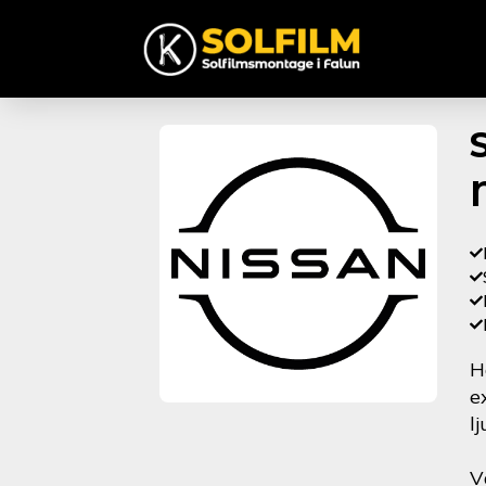
H
e
l
V