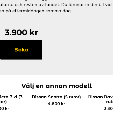
alarna och resten av landet. Du lämnar in din bil v
en på eftermiddagen samma dag.
3.900
kr
Nissan
200
Boka
SX
(3
rutor)
mängd
Välj en annan modell
cra 3-d (3
Nissan Sentra (5 rutor)
Nissan Nav
tor)
rut
4.600
kr
00
kr
3.3