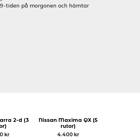
id 9-tiden på morgonen och hämtar
arra 2-d (3
Nissan Maxima QX (5
or)
rutor)
00
kr
4.400
kr