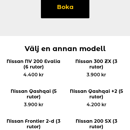
Altima
Boka
(5
rutor)
mängd
Välj en annan modell
Nissan NV 200 Evalia
Nissan 300 ZX (3
(6 rutor)
rutor)
4.400
kr
3.900
kr
Nissan Qashqai (5
Nissan Qashqai +2 (5
rutor)
rutor)
3.900
kr
4.200
kr
Nissan Frontier 2-d (3
Nissan 200 SX (3
rutor)
rutor)