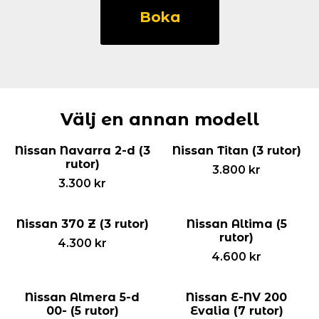
Pixo
Boka
(3
rutor)
mängd
Välj en annan modell
Nissan Navarra 2-d (3
Nissan Titan (3 rutor)
rutor)
3.800
kr
3.300
kr
Nissan 370 Z (3 rutor)
Nissan Altima (5
rutor)
4.300
kr
4.600
kr
Nissan Almera 5-d
Nissan E-NV 200
00- (5 rutor)
Evalia (7 rutor)