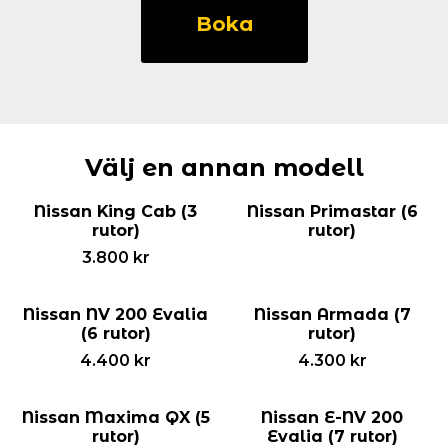
Micra
Boka
5-
d
(5
rutor)
mängd
Välj en annan modell
Nissan King Cab (3
Nissan Primastar (6
rutor)
rutor)
3.800
kr
Nissan NV 200 Evalia
Nissan Armada (7
(6 rutor)
rutor)
4.400
kr
4.300
kr
Nissan Maxima QX (5
Nissan E-NV 200
rutor)
Evalia (7 rutor)