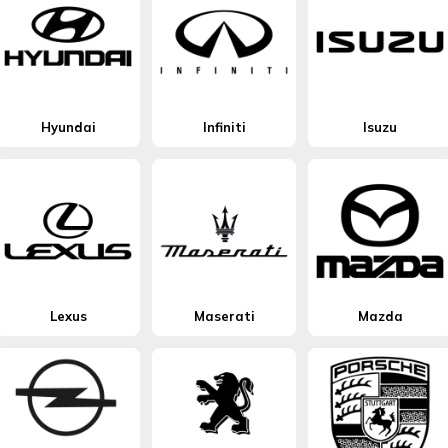
Hyundai
Infiniti
Isuzu
Lexus
Maserati
Mazda