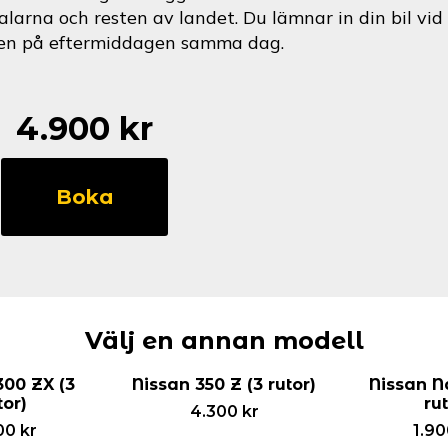
alarna och resten av landet. Du lämnar in din bil v
en på eftermiddagen samma dag.
4.900
kr
Nissan
NV
Boka
300
(5
rutor)
mängd
Välj en annan modell
300 ZX (3
Nissan 350 Z (3 rutor)
Nissan N
tor)
ru
4.300
kr
00
kr
1.9