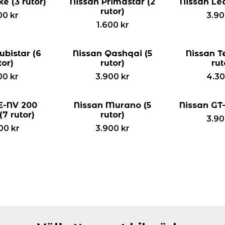
e (3 rutor)
Nissan Primastar (2
Nissan Lea
rutor)
00
kr
3.9
1.600
kr
ubistar (6
Nissan Qashqai (5
Nissan T
tor)
rutor)
rut
00
kr
3.900
kr
4.3
E-NV 200
Nissan Murano (5
Nissan GT-
(7 rutor)
rutor)
3.9
00
kr
3.900
kr