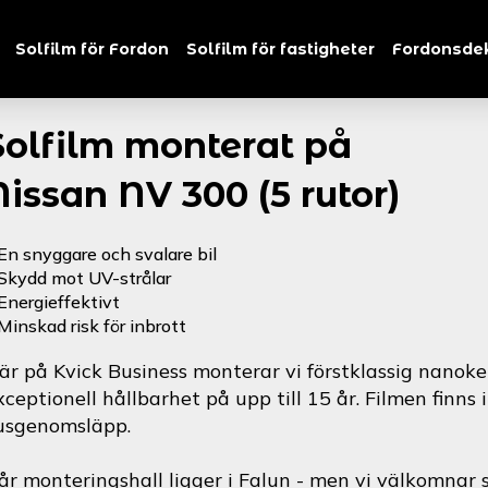
Solfilm för Fordon
Solfilm för fastigheter
Fordonsde
Solfilm monterat på
Nissan NV 300 (5 rutor)
En snyggare och svalare bil
Skydd mot UV-strålar
Energieffektivt
Minskad risk för inbrott
är på Kvick Business monterar vi förstklassig nanoke
xceptionell hållbarhet på upp till 15 år. Filmen finns 
jusgenomsläpp.
år monteringshall ligger i Falun - men vi välkomnar s