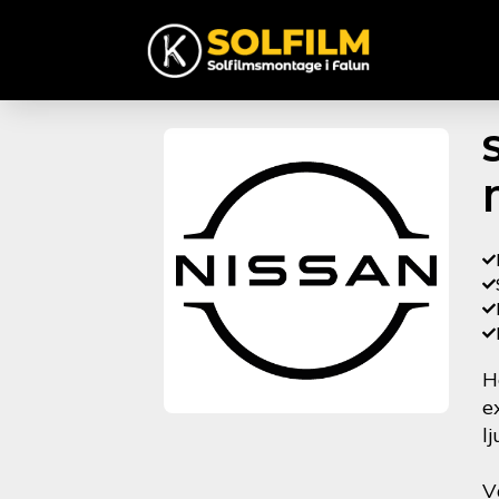
H
e
l
V