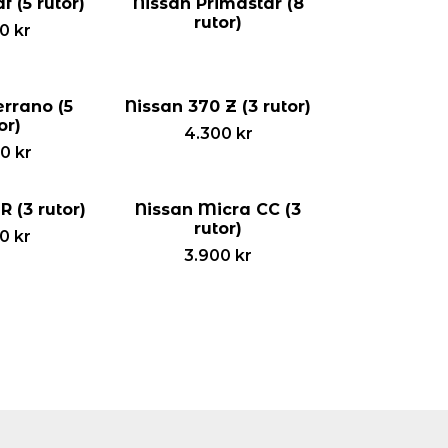
f (5 rutor)
Nissan Primastar (8
rutor)
00
kr
errano (5
Nissan 370 Z (3 rutor)
or)
4.300
kr
00
kr
R (3 rutor)
Nissan Micra CC (3
rutor)
00
kr
3.900
kr