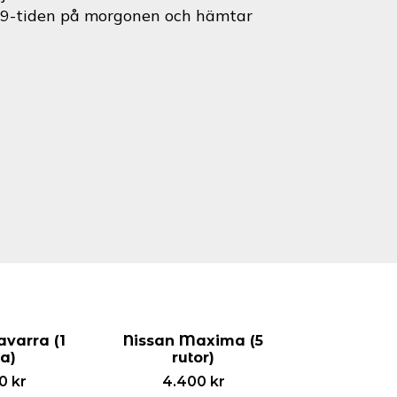
id 9-tiden på morgonen och hämtar
avarra (1
Nissan Maxima (5
ta)
rutor)
00
kr
4.400
kr